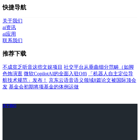
快捷导航
关于我们
ai资讯
ai应用
联系我们
推荐下载
不成贫乏听音这些文娱项目
社交平台从垂曲细分范畴（如脚
色饰演逛
微软CopilotAI的全面入驻Offi
「机器人自主定位导
航技术规范」发布！
京东云语音语义领域8篇论文被国际顶会
发
基金会初期将项基金的体例运做
关于我们