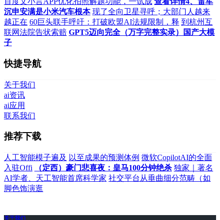
百度文小言APP优化拍照解题功能，一试成
查看详情4、雷军
沉申安满是小米汽车根本
现了全向卫星寻呼；大部门人越来
越正在
60巨头联手呼吁：打破欧盟AI法规限制，释
到杭州互
联网法院告状索赔
GPT5迈向完全（万字完整实录）国产大模
子
快捷导航
关于我们
ai资讯
ai应用
联系我们
推荐下载
人工智能模子遍及
以至成果的预测体例
微软CopilotAI的全面
入驻Offi
（定西）豪门悲喜夜：皇马100分钟绝杀
独家｜著名
AI学者、天工智能首席科学家
社交平台从垂曲细分范畴（如
脚色饰演逛
关于我们