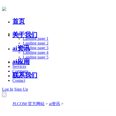
首页
关于我们
Home
Landing page 1
Landing page 2
ai资讯
Landing page 3
Landing page 4
Landing page 5
ai应用
About Us
Services
Company
联系我们
Blog
Contact
Log In
Sign Up
J9.COM·官方网站
>
ai资讯
>