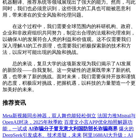
机器翻译、推荐系统等领域展现出了强大的能力。然而，与此
同时，我们也必须意识到，这些强大的工具也可能被恶意利
用，带来潜在的安全风险和伦理问题。
在这个过程中，我们需要全球范围内的科研机构、政府、
企业和非政府组织共同努力，制定出合理的法规和伦理准则，
以确保AI的发展符合人类的利益和价值观。这不仅需要我们
深入理解AI的工作原理，也需要我们积极探索新的技术和方
法，以应对可能出现的风险和挑战。
总的来说，复旦大学的这项新发现为我们揭示了AI发展
的新阶段——自我复制。这一突破性的进展既带来了新的机
遇，也带来了新的挑战。面对未来，我们需要保持开放和谨慎
的态度，积极应对挑战，把握机遇，以科技的力量塑造一个更
加美好的未来。
推荐资讯
Meta新视频同步神器，双人舞也能轻松倒立
法国力推Mistral与
OpenAI对决，2025年秋季欧
百度文小言APP优化拍照解题功
能，一试成
AI诈骗分子冒充意大利国防部长诈骗商界
爆火的
DeepSeek引发成本、技术质疑，未来
阿里1688AI大升级：AI