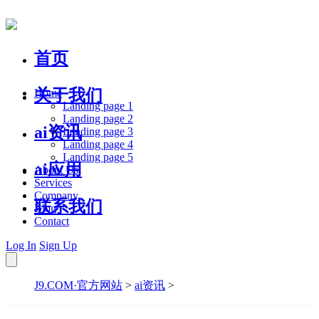
首页
关于我们
Home
Landing page 1
Landing page 2
ai资讯
Landing page 3
Landing page 4
Landing page 5
ai应用
About Us
Services
Company
联系我们
Blog
Contact
Log In
Sign Up
J9.COM·官方网站
>
ai资讯
>