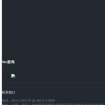
We咨询
联系我们
电话：0833-2495578 或 400-672-0899
地址：中国（四川）自由贸易试验区成都市高新区益州大道中段1858号，