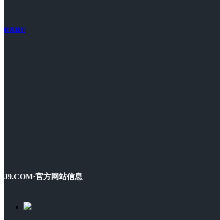
联系我们
J9.COM·官方网站信息