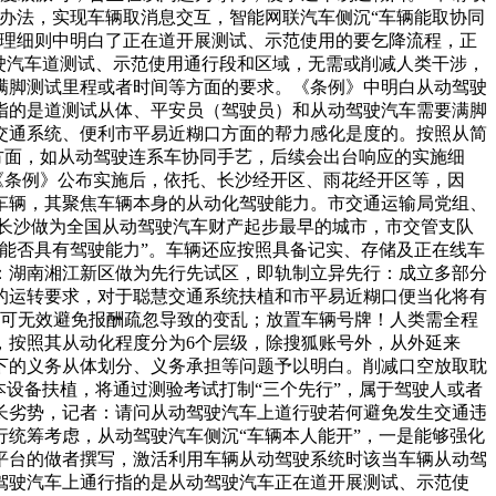
办法，实现车辆取消息交互，智能网联汽车侧沉“车辆能取协同
办理细则中明白了正在道开展测试、示范使用的要乞降流程，正
驶汽车道测试、示范使用通行段和区域，无需或削减人类干涉，
满脚测试里程或者时间等方面的要求。《条例》中明白从动驾驶
”指的是道测试从体、平安员（驾驶员）和从动驾驶汽车需要满脚
慧交通系统、便利市平易近糊口方面的帮力感化是度的。按照从简
方面，如从动驾驶连系车协同手艺，后续会出台响应的实施细
《条例》公布实施后，依托、长沙经开区、雨花经开区等，因
车辆，其聚焦车辆本身的从动化驾驶能力。市交通运输局党组、
：长沙做为全国从动驾驶汽车财产起步最早的城市，市交管支队
能否具有驾驶能力”。车辆还应按照具备记实、存储及正在线车
：湖南湘江新区做为先行先试区，即轨制立异先行：成立多部分
的运转要求，对于聪慧交通系统扶植和市平易近糊口便当化将有
念，可无效避免报酬疏忽导致的变乱；放置车辆号牌！人类需全程
，按照其从动化程度分为6个层级，除搜狐账号外，从外延来
下的义务从体划分、义务承担等问题予以明白。削减口空放取耽
设备扶植，将通过测验考试打制“三个先行”，属于驾驶人或者
长劣势，记者：请问从动驾驶汽车上道行驶若何避免发生交通违
统筹考虑，从动驾驶汽车侧沉“车辆本人能开”，一是能够强化
平台的做者撰写，激活利用车辆从动驾驶系统时该当车辆从动驾
驾驶汽车上通行指的是从动驾驶汽车正在道开展测试、示范使