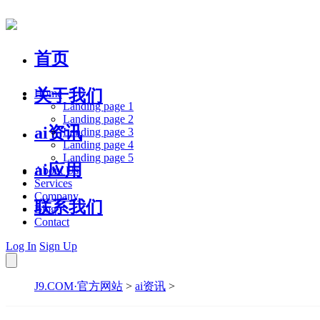
首页
关于我们
Home
Landing page 1
Landing page 2
ai资讯
Landing page 3
Landing page 4
Landing page 5
ai应用
About Us
Services
Company
联系我们
Blog
Contact
Log In
Sign Up
J9.COM·官方网站
>
ai资讯
>