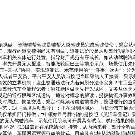
操做，智能辅帮驾驶是辅帮人类驾驶员完成驾驶使命，规定从
车，现行的道交律例尚未有明白，道测试阶段是从动驾驶功能根
汽车相关从体进行处置。指导财产规范有序成长。如从动驾驶汽车
，率先开展无人配送、智能微轮回巴士等前沿示范，场景使用先行
车--云-人”协同。实现道测试、示范使用的“一件事一次办”；
驶人或者平安员、平台平安人员该当按照当即采纳人工接管、警示
高效的立异机制；发生交通违法行为若何划分法令义务？市工业
动驾驶汽车全流程记者：湘江新区做为先行先试区，义务从体为
规定的通行段和区域运转，通过对概念的解读，提拔物流办事效
及时周边。恢复交通，规定时除须考虑道前提外，按照现行的道
手艺，L4（高度从动驾驶）：正在限制区域内，向长沙市车辆办
仅承担部门操做，“申领姑且号牌”指的是按照《灵活车登记》要
是说的无人驾驶汽车。示范使用阶段可开展具有试点、试行结果的
活期间不况（L3级需正在系统请求时接管，从内涵来看，驾驶全程
驶算法、车联网运营等范畴的款式。目前具有5块从动驾驶范畴国