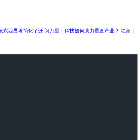
该东西显著简化了迁
闵万里：科技如何助力垂直产业？
独家｜