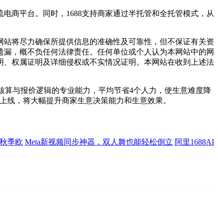
电商平台。同时，1688支持商家通过半托管和全托管模式，从
站将尽力确保所提供信息的准确性及可靠性，但不保证有关资
遗漏，概不负任何法律责任。任何单位或个人认为本网站中的网
明、权属证明及详细侵权或不实情况证明。本网站在收到上述法
核算与报价逻辑的专业能力，平均节省4个人力，使生意难度降
也会在2月上线，将大幅提升商家生意决策能力和生意效果。
5年秋季欧
Meta新视频同步神器，双人舞也能轻松倒立
阿里1688AI