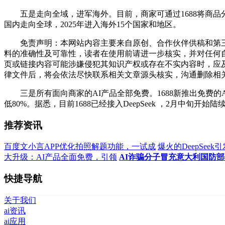
五是走向全域，进军海外。目前，商家可通过1688将商品分
国内走向全球，2025年进入海外15个国家和地区。
免责声明：本网站内容主要来自原创、合作伙伴供稿和第三
料的准确性及可靠性，读者在使用前请进一步核实，并对任何
页或链接内容可能涉嫌侵犯其知识产权或存在不实内容时，应
律文件后，将会依法尽快联系相关文章源头核实，沟通删除相
三是所有面向商家的AI产品全部免费。1688新推出免费的
低80%。据悉，目前1688已经接入DeepSeek ，2月中旬开
推荐资讯
百度文小言APP优化拍照解题功能，一试成
爆火的DeepSee
大升级：AI产品全面免费，引领
AI诈骗分子冒充意大利国防
快捷导航
关于我们
ai资讯
ai应用