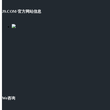
J9.COM·官方网站信息
We咨询