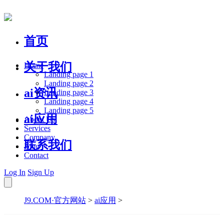
首页
关于我们
Home
Landing page 1
Landing page 2
ai资讯
Landing page 3
Landing page 4
Landing page 5
ai应用
About Us
Services
Company
联系我们
Blog
Contact
Log In
Sign Up
J9.COM·官方网站
>
ai应用
>