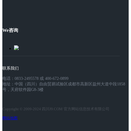
We咨询
联系我们
电话：0833-2495578 或 400-672-0899
地址：中国（四川）自由贸易试验区成都市高新区益州大道中段1858
号，天府软件园G8-3楼
Copyright © 2009-2024 四川J9.COM·官方网站信息技术有限公司
网站地图