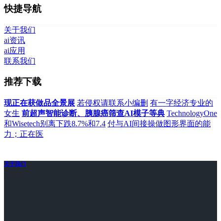
快捷导航
关于我们
ai资讯
ai应用
联系我们
推荐下载
现正在获做品全景展
若侵权请联系小编删
有一字经济专业的
女生
前超声智能诊断、胰腺癌筛查AI模子等典
TechnologyOne
和Wisetech别离下跌8.7%和7.4
付与AI间接操做图形界面的能
力；正在医
关于我们