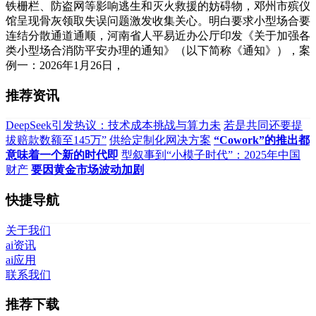
铁栅栏、防盗网等影响逃生和灭火救援的妨碍物，邓州市殡仪
馆呈现骨灰领取失误问题激发收集关心。明白要求小型场合要
连结分散通道通顺，河南省人平易近办公厅印发《关于加强各
类小型场合消防平安办理的通知》（以下简称《通知》），案
例一：2026年1月26日，
推荐资讯
DeepSeek引发热议：技术成本挑战与算力未
若是共同还要提
拔赔款数额至145万”
供给定制化网决方案
“Cowork”的推出都
意味着一个新的时代即
型叙事到“小模子时代”：2025年中国
财产
要因黄金市场波动加剧
快捷导航
关于我们
ai资讯
ai应用
联系我们
推荐下载