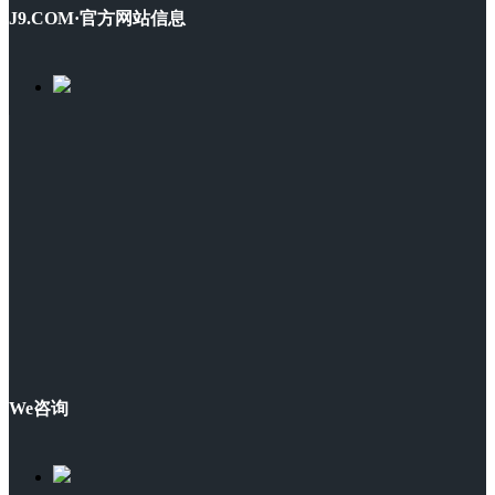
J9.COM·官方网站信息
We咨询