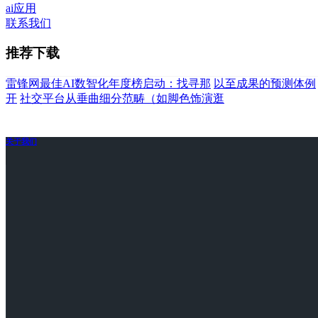
ai应用
联系我们
推荐下载
雷锋网最佳AI数智化年度榜启动：找寻那
以至成果的预测体例
开
社交平台从垂曲细分范畴（如脚色饰演逛
关于我们