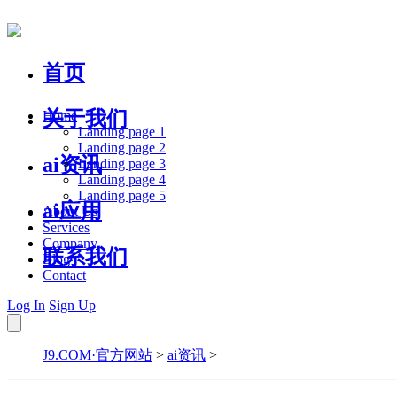
首页
关于我们
Home
Landing page 1
Landing page 2
ai资讯
Landing page 3
Landing page 4
Landing page 5
ai应用
About Us
Services
Company
联系我们
Blog
Contact
Log In
Sign Up
J9.COM·官方网站
>
ai资讯
>