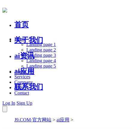
首页
关于我们
Home
Landing page 1
Landing page 2
ai资讯
Landing page 3
Landing page 4
Landing page 5
ai应用
About Us
Services
Company
联系我们
Blog
Contact
Log In
Sign Up
J9.COM·官方网站
>
ai应用
>